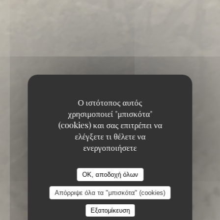
Ο ιστότοπος αυτός
χρησιμοποιεί "μπισκότα"
(cookies) και σας επιτρέπει να
ελέγξετε τι θέλετε να
ενεργοποιήσετε
Maxime Colin
Maxime Colin
OK, αποδοχή όλων
ΓΑΣΤΡΟΝΟΜΙΚΌ ΕΣΤΙΑΤΌΡΙΟ
Απόρριψε όλα τα "μπισκότα" (cookies)
PASTOORKESWEG, 1 1950 KRAAINEM
Εξατομίκευση