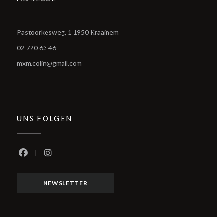
((öffnet ein neues Fenster))
Pastoorkesweg, 1 1950 Kraainem
02 720 63 46
mxm.colin@gmail.com
Maxime Colin
UNS FOLGEN
Facebook ((öffnet ein neues Fenster))
Instagram ((öffnet ein neues Fenster))
NEWSLETTER