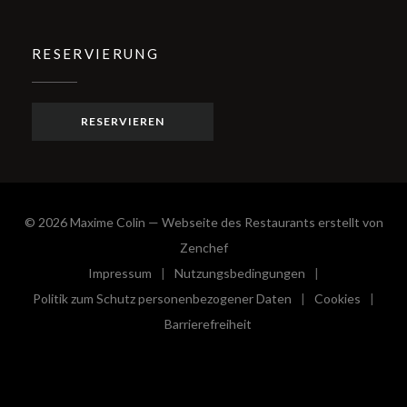
RESERVIERUNG
RESERVIEREN
© 2026 Maxime Colin — Webseite des Restaurants erstellt von
((öffnet ein neues Fenster))
Zenchef
Impressum
Nutzungsbedingungen
((öffnet ein neues Fenster))
((öffnet ein neues Fenster))
Politik zum Schutz personenbezogener Daten
Cookies
((öffnet ein neues Fenster))
((öffnet e
Barrierefreiheit
((öffnet ein neues Fenster))