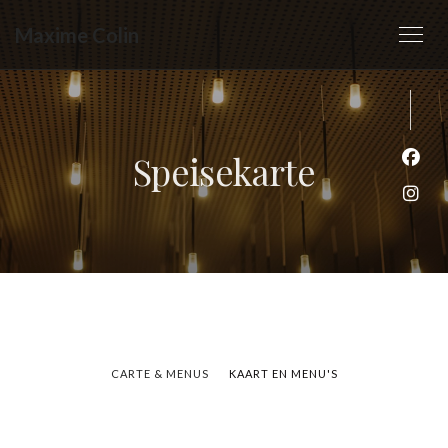
Maxime Colin
Speisekarte
Face
Inst
CARTE & MENUS
KAART EN MENU'S