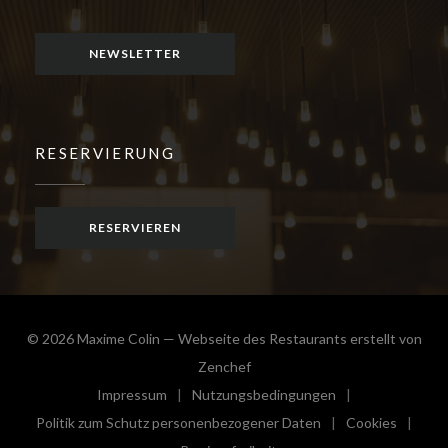
Facebook ((öffnet ein neues Fenster))
Instagram ((öffnet ein neues Fenster))
NEWSLETTER
RESERVIERUNG
RESERVIEREN
© 2026 Maxime Colin — Webseite des Restaurants erstellt von
((öffnet ein neues Fenster))
Zenchef
Impressum
Nutzungsbedingungen
((öffnet ein neues Fenster))
((öffnet ein neues Fenster))
Politik zum Schutz personenbezogener Daten
Cookies
((öffnet ein neues Fenster))
((öffnet e