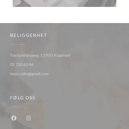
BELIGGENHET
((åpner i et nytt vindu))
Pastoorkesweg, 1 1950 Kraainem
02 720 63 46
mxm.colin@gmail.com
FØLG OSS
Facebook ((åpner i et nytt vindu))
Instagram ((åpner i et nytt vindu))