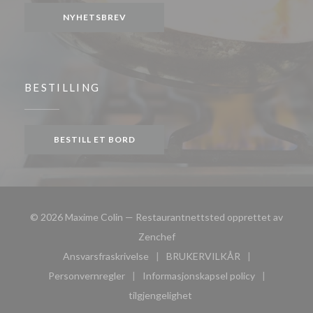
NYHETSBREV
BESTILLING
BESTILL ET BORD
© 2026 Maxime Colin — Restaurantnettsted opprettet av
((åpner i et nytt vindu))
Zenchef
Ansvarsfraskrivelse
BRUKERVILKÅR
((åpner i et nytt vindu))
((åpner i et nytt vindu))
Personvernregler
Informasjonskapsel policy
((åpner i et nytt vindu))
((åpner i et nytt vindu))
tilgjengelighet
((åpner i et nytt vindu))