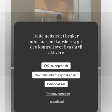
Dette nettstedet bruker
informasjonskapsler og gir
deg kontroll over hva du vil
aktivere
OK, aksepter alt
Maxime Colin
Nekt alle informasjonskapsler
Personaliser
Personvernregler
undefined