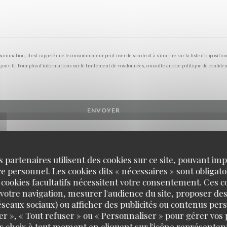
onsommation, il est rappelé que le consommateur peut user de son droit à s'inscrire sur la liste d'opposi
.gouv.fr
. Pour plus d'informations sur le traitement de vos données, consultez notre
politique de confiden
s partenaires utilisent des cookies sur ce site, pouvant impl
 personnel. Les cookies dits « nécessaires » sont obligatoi
 cookies facultatifs nécessitent votre consentement. Ces co
votre navigation, mesurer l'audience du site, proposer des
 réseaux sociaux) ou afficher des publicités ou contenus per
er », « Tout refuser » ou « Personnaliser » pour gérer vos
s choix à tout moment en cliquant sur l'icône représentant