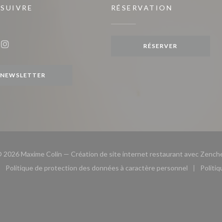
 SUIVRE
RÉSERVATION
e fenêtre))
RÉSERVER
ook ((ouvre une nouvelle fenêtre))
Instagram ((ouvre une nouvelle fenêtre))
NEWSLETTER
 2026 Maxime Colin — Création de site internet restaurant avec
Zench
Politique de protection des données à caractère personnel
Politi
le fenêtre))
ouvre une nouvelle fenêtre))
((ouvre une nouvelle fenêtre))