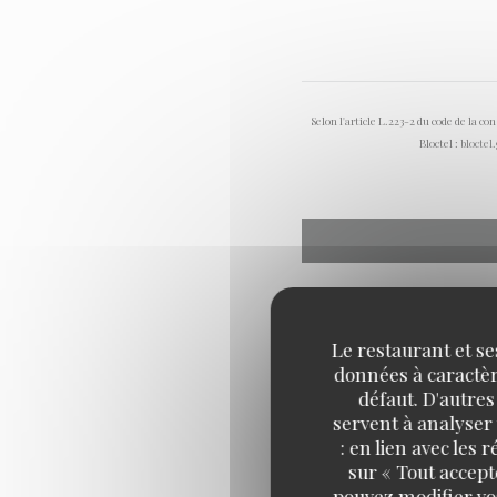
Selon l'article L.223-2 du code de la c
Bloctel :
bloctel
Le restaurant et se
données à caractère
défaut. D'autres
servent à analyser 
: en lien avec les
sur « Tout accept
pouvez modifier vo