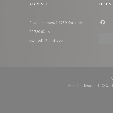
ADRESSE
NOUS
((ouvre une nouvell
Pastoorkesweg, 1 1950 Kraainem
Faceb
02 720 63 46
mxm.colin@gmail.com
©
Mentions légales
CGU
((ouvre une nouvel
((