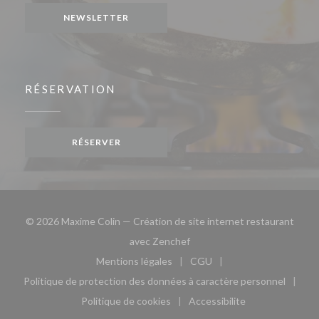
NEWSLETTER
RÉSERVATION
RÉSERVER
© 2026 Maxime Colin — Création de site internet restaurant
((ouvre une nouvelle fenêtre)
avec
Zenchef
Mentions légales
CGU
((ouvre une nouvelle fenêtre))
((ouvre une nouvelle fen
Politique de protection des données à caractère personnel
((ouvre une nouvelle fenêtre))
Politique de cookies
Accessibilite
((ouvre une nouvelle fenêtre))
((ouvre une nouvelle fe